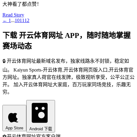
大神看了都点赞！
Read Story
←
1
...
10
11
12
下载 开云体育网址 APP，随时随地掌握
赛场动态
🔒 开云体育网址最新域名发布，独家线路永不封锁，稳定如
山。 Kaiyun Sports-开云体育,开云体育网页版入口,开云体育官
方网址。独家真人荷官在线发牌，极致视听享受，公平公正公
开。 加入开云体育网址大家庭，百万玩家同场竞技，乐趣无
穷。
App Store
Android 下载
⚽️
开云体育网址
官方客户端