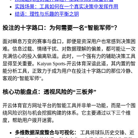
实践场景：工具如何在一个真实决策中发挥作用
结语：理性与乐趣的平衡之钥
投注的十字路口：为何需要一名“智能军师”？
面对瞬息万变的赛事与盘口，即便是资深用户也常感到决策困
难。信息过载、情绪干扰、对数据理解的偏差，都可能让一次
充满信心的投入偏离轨道。此时，一个强有力的辅助决策工具
显得至关重要。Kaiyun Sports-开云体育深谙此道，其内置的智
能分析工具，正致力于成为用户在投注十字路口的那位冷静、
客观的“智能军师”。
核心功能盘点：透视风险的“三板斧”
开云体育官方网址平台的智能工具并非单一功能，而是一个围
绕风险识别与机会挖掘构建的体系。它主要通过以下三个维
度，帮助用户拨开迷雾。
多维数据深度整合与可视化：
工具将球队历史交锋、近