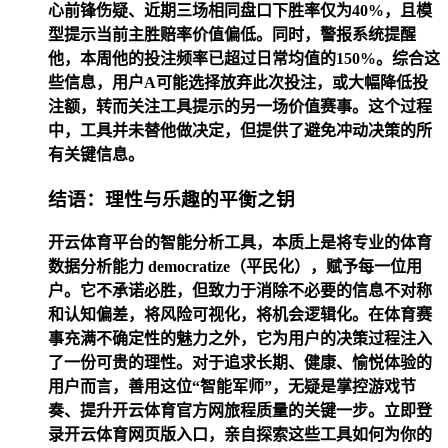
心前锋伤疑、近期三场相同盘口下胜率仅为40%，且模
型提示当前主胜赔率价值偏低。同时，警报系统提醒
他，本周他的投注频率已超过日常均值的150%。综合这
些信息，用户A可能选择放弃此次投注，或大幅降低投
注额，转而关注工具提示的另一场价值赛事。这个过程
中，工具并未替他做决定，但提供了避免冲动决策的所
有关键信息。
结语：理性与乐趣的平衡之钥
开云体育平台的智能分析工具，本质上是将专业的体育
数据分析能力 democratize（平民化），赋予每一位用
户。它不承诺必胜，但致力于消除不必要的信息不对称
和认知偏差，将风险可视化，将机会逻辑化。在体育赛
事充满不确定性的魅力之外，它为用户的决策过程注入
了一份可贵的理性。对于追求长期、健康、愉悦体验的
用户而言，善用这位“智能军师”，无疑是掌控游戏节
奏、提升开云体育官方网旅程质量的关键一步。立即登
录开云体育网页版入口，亲自探索这些工具如何为你的