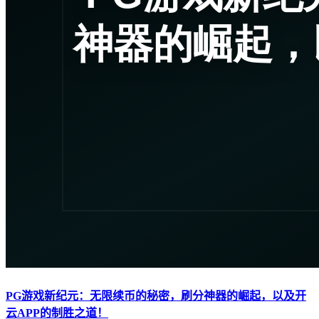
PG游戏新纪元：无限续币的秘密，刷分神器的崛起，以及开
云APP的制胜之道！