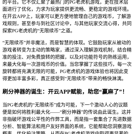
的平台。它不仅汇聚了最热门的PG老虎机游戏，更在技术层
面进行了优化，力求为玩家提供更流畅、更稳定的游戏环境。
在开云APP上，玩家可以更方便地管理自己的游戏币，了解游
戏规则，甚至参与到社区讨论中，与其他玩家交流心得，共同
探索PG老虎机的“无限续币”之道。
“无限续币”并非魔法，而是智慧的体现。它鼓励玩家从被动的
游戏者转变为主动的策略家，通过深入理解游戏机制，结合精
准的投注、对免费旋转的把握，以及对功能符号的熟练运用，
来最大化每一次游戏币的价值。当您掌握了这些技巧，每一次
旋转都将充满无限的可能，PG老虎机的游戏体验也将因此变
得更加丰富多彩，真正感受到“无限续币”带来的畅快淋漓。
刷分神器的诞生：开云APP赋能，助您“赢麻了”！
当PG老虎机的“无限续币”成为可能，下一个激动人心的议题
便是如何将胜利最大化——“刷分神器”的传说由此诞生。这并
非指破坏游戏公平性的作弊工具，而是指一套集合了先进数据
分析、智能算法和用户友好界面的系统，它能帮助您洞察游戏
概率，优化投注策略，从而在PG老虎机游戏中取得更显著的