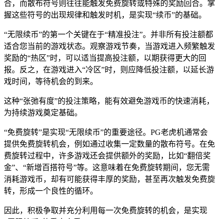
合，而散布符号则往往能触发免费旋转或特殊的奖励回合。掌
握这些符号的出现规律和触发时机，是实现“续币”的基础。
“无限续币”的第一个关键在于“精准投注”。并非所有投注额都
适合您当前的游戏状态。观察游戏节奏，当游戏进入频繁触发
奖励的“热区”时，可以适当提高投注额，以期获得更大的回
报。反之，在游戏进入“冷区”时，则应降低投注额，以延长游
戏时间，等待机会的到来。
这种“张弛有度”的投注策略，能有效避免游戏币的快速消耗，
为持续游戏奠定基础。
“免费旋转”是实现“无限续币”的重要途径。PG老虎机通常会
提供免费旋转机会，例如通过收集一定数量的散布符号。在免
费旋转过程中，许多游戏还会提供额外的奖励，比如“翻倍奖
金”、“新增百搭符号”等。这意味着在免费旋转期间，您无需
消耗游戏币，却有可能获得丰厚的奖励，甚至再次触发免费旋
转，形成一个良性的循环。
因此，积极争取并充分利用每一次免费旋转的机会，是实现