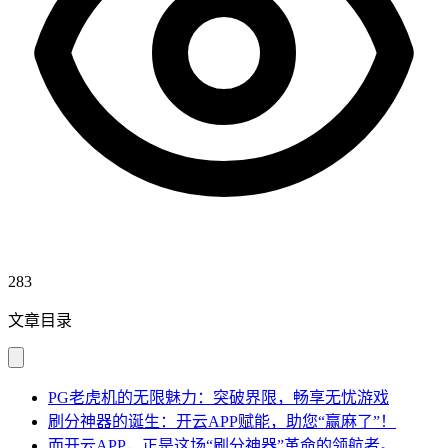
283
文章目录
PG老虎机的无限魅力：突破界限，畅享无忧游戏
刷分神器的诞生：开云APP赋能，助您“赢麻了”！
而开云APP，正是这场“刷分神器”革命的领航者。