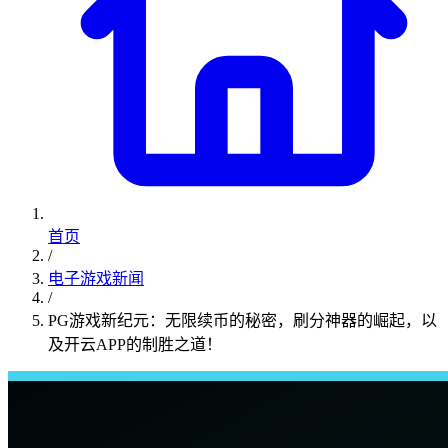
首页
/
电子游戏新闻
/
PG游戏新纪元：无限续币的秘密，刷分神器的崛起，以
及开云APP的制胜之道！