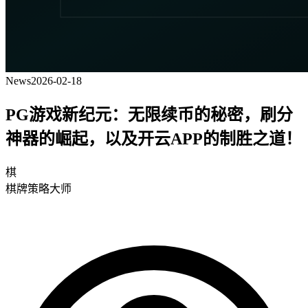
News
2026-02-18
PG游戏新纪元：无限续币的秘密，刷分
神器的崛起，以及开云APP的制胜之道！
棋
棋牌策略大师