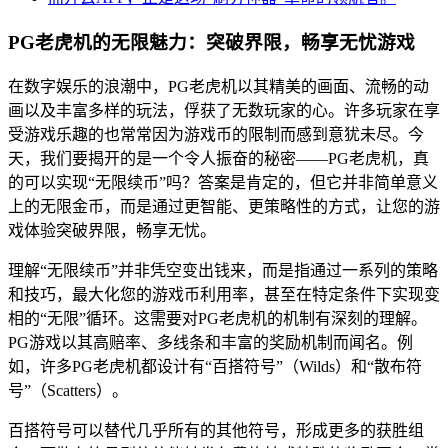
PG老虎机的无限魅力：突破界限，畅享无忧游戏
在数字娱乐的浪潮中，PG老虎机以其精美的画面、流畅的动
画以及丰富多样的玩法，俘获了无数玩家的心。许多玩家在享
受游戏乐趣的也常常因为游戏币的限制而感到意犹未尽。今
天，我们要揭开的是一个令人振奋的秘密——PG老虎机，真
的可以实现“无限续币”吗？答案是肯定的，但它并非简单意义
上的无限金币，而是通过更智能、更策略性的方式，让您的游
戏体验突破界限，畅享无忧。
理解“无限续币”并非凭空变出钱来，而是指通过一系列的策略
和技巧，最大化您的游戏币利用率，甚至在特定条件下实现变
相的“无限”循环。这需要对PG老虎机的机制有深刻的理解。
PG游戏以其高赔率、多线条和丰富的奖励机制而闻名。例
如，许多PG老虎机都设计有“百搭符号”（Wilds）和“散布符
号”（Scatters）。
百搭符号可以替代几乎所有的其他符号，形成更多的获胜组