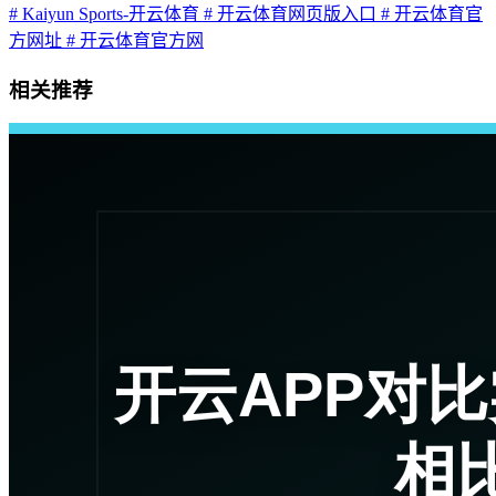
# Kaiyun Sports-开云体育
# 开云体育网页版入口
# 开云体育官
方网址
# 开云体育官方网
相关推荐