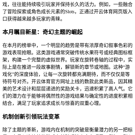
戏，往往能持续吸引玩家并保持长久的活力。例如，一些融合
了冒险探索或角色成长元素的Slots，正通过开云体育网页版入
口获得越来越多玩家的青睐。
本月瞩目新星：奇幻主题的崛起
在本月的榜单中，一个明显的趋势是带有浓厚奇幻叙事色彩的
游戏表现抢眼。这类游戏通常突破传统水果符号或经典图标框
架，构建一个完整的虚拟世界。玩家在旋转卷轴的过程中，实
际上是在推进一段故事剧情，解锁新的章节或地图。这种“游
戏化”的深度体验，让每一次旋转都充满期待，而不仅仅是等
待符号对齐。开云体育官方网址上线的数款此类新品，因其精
美的艺术设计和层层递进的奖励关卡，迅速积累了高人气。它
们的潜力在于能够将偶然性的游戏结果与确定性的进度积累相
结合，满足了玩家追求成长与惊喜的双重心理。
机制创新引领玩法变革
除了主题的革新，游戏内在机制的突破是衡量潜力的另一把标