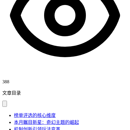
388
文章目录
榜单评选的核心维度
本月瞩目新星：奇幻主题的崛起
机制创新引领玩法变革