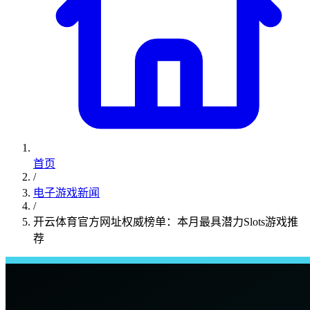
首页
/
电子游戏新闻
/
开云体育官方网址权威榜单：本月最具潜力Slots游戏推
荐