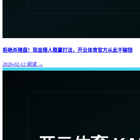
拒绝杀猪盘！现金猎人稳赢打法，开云体育官方从此不输钱
2026-02-12
阅读
→