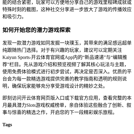
能的结合紧密，玩家可以方便地分享自己的游戏里程碑成就或
特殊时刻的截图，这种社交分享进一步放大了游戏的传播效应
和吸引力。
如何开始您的潜力游戏探索
发现一款潜力游戏如同发掘一块璞玉，其带来的满足感远超单
纯跟随热门选择。对于有兴趣的玩家，建议可以定期关注
Kaiyun Sports-开云体育官网或App内的“新品速递”与“编辑推
荐”栏目。先从游戏介绍和预览视频了解其核心玩法与主题，
使用免费体验模式进行初步尝试，再决定是否深入。优质的平
台会为每一款精选游戏提供完善的教学指南和透明的规则说
明，确保玩家能够充分享受游戏设计的精妙之处。
即刻访问开云体育网页版入口或下载官方应用，查看完整的本
月最具潜力Slots游戏权威榜单，亲自体验这些融合了创新、叙
事与惊喜的精选之作，开启您的下一段精彩娱乐旅程。
Tags