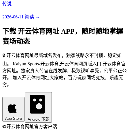
传说
2026-06-11
阅读
→
下载 开云体育网址 APP，随时随地掌握
赛场动态
🔒 开云体育网址最新域名发布，独家线路永不封锁，稳定如
山。 Kaiyun Sports-开云体育,开云体育网页版入口,开云体育官
方网址。独家真人荷官在线发牌，极致视听享受，公平公正公
开。 加入开云体育网址大家庭，百万玩家同场竞技，乐趣无
穷。
App Store
Android 下载
⚽️
开云体育网址
官方客户端