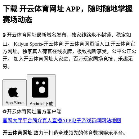
下载 开云体育网址 APP，随时随地掌握
赛场动态
🔒 开云体育网址最新域名发布，独家线路永不封锁，稳定如
山。 Kaiyun Sports-开云体育,开云体育网页版入口,开云体育官
方网址。独家真人荷官在线发牌，极致视听享受，公平公正公
开。 加入开云体育网址大家庭，百万玩家同场竞技，乐趣无
穷。
App Store
Android 下载
⚽️
开云体育网址
官方客户端
官网大厅
平台简介
真人直播APP
电子游戏新闻
网站地图
开云体育网址
致力于打造全球领先的体育数据娱乐平台。