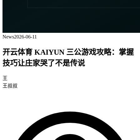
News
2026-06-11
开云体育 KAIYUN 三公游戏攻略：掌握
技巧让庄家哭了不是传说
王
王叔叔