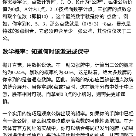
你需要牢记，点数计算时，J、Q、K计为“公牌”，每张公牌价
值为0点。A计为1点，2-10按牌面数字计点。三张牌的点数总
和取个位数（即模10），这个最终数字就是你的“点数”。例
如，你拿到K、5、3，那么点数就是（0+5+3）=8点。暴玖是
特殊的9点组合，它必须包含至少一张公牌，其价值仅次于三
公。
数学概率：知道何时该激进或保守
抛开直觉，用数据说话。在一副52张牌中，计算出三公的概率
约为0.24%，暴玖的概率约为3.6%。这意味着，绝大多数牌局
你拿到的是普通点数牌。因此，策略的核心应围绕普通点数牌
的博弈展开。当你拿到6点或7点时，这在概率分布中处于中上
游，胜率相对可观。而拿到0-3点的小牌时，则需要更加谨
慎。
一个实用的技巧是观察公牌出现的频率。如果你的手牌中已经
有一张公牌，那么组成暴玖或更高点数的可能性会增加。在开
云体育官方网址的实战中，你可以结合每局已发出的牌（如果
游戏提供此类信息）来动态评估剩余牌堆的构成，从而调整下