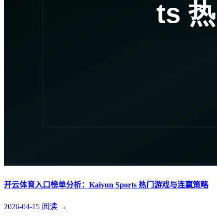
开云体育入口榜单分析：Kaiyun Sports 热门游戏与连赢策略
2026-04-15
阅读
→