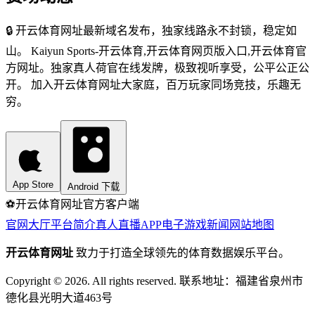
🔒 开云体育网址最新域名发布，独家线路永不封锁，稳定如
山。 Kaiyun Sports-开云体育,开云体育网页版入口,开云体育官
方网址。独家真人荷官在线发牌，极致视听享受，公平公正公
开。 加入开云体育网址大家庭，百万玩家同场竞技，乐趣无
穷。
App Store
Android 下载
⚽️
开云体育网址
官方客户端
官网大厅
平台简介
真人直播APP
电子游戏新闻
网站地图
开云体育网址
致力于打造全球领先的体育数据娱乐平台。
Copyright © 2026. All rights reserved. 联系地址：福建省泉州市
德化县光明大道463号