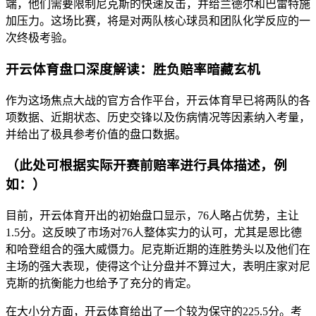
端，他们需要限制尼克斯的快速反击，并给兰德尔和巴雷特施
加压力。这场比赛，将是对两队核心球员和团队化学反应的一
次终极考验。
开云体育盘口深度解读：胜负赔率暗藏玄机
作为这场焦点大战的官方合作平台，开云体育早已将两队的各
项数据、近期状态、历史交锋以及伤病情况等因素纳入考量，
并给出了极具参考价值的盘口数据。
（此处可根据实际开赛前赔率进行具体描述，例
如：）
目前，开云体育开出的初始盘口显示，76人略占优势，主让
1.5分。这反映了市场对76人整体实力的认可，尤其是恩比德
和哈登组合的强大威慑力。尼克斯近期的连胜势头以及他们在
主场的强大表现，使得这个让分盘并不算过大，表明庄家对尼
克斯的抗衡能力也给予了充分的肯定。
在大小分方面，开云体育给出了一个较为保守的225.5分。考