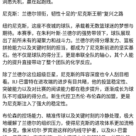
洞悉先机，赢在起跑线。
尼克斯：兰德尔领衔，韧性十足的“尼克斯王朝”复兴之路
纽约尼克斯，这座不夜城的球队，承载着无数篮球迷的梦想与
期待。本赛季，在朱利叶斯·兰德尔的强势带领下，球队展现
出了前所未有的凝聚力和战斗力。兰德尔的得分爆发力、篮板
拼抢能力以及关键时刻的担当，都成为了尼克斯前进的坚实基
石。他不仅是球队的得分王，更是串联全队的轴心，其个人能
力的提升直接带动了整个团队的化学反应。
除了兰德尔这位超级巨星，尼克斯的阵容深度也令人刮目相
看。RJ·巴雷特在进攻端的进步有目共睹，他的投篮稳定性、
突破能力以及对比赛的阅读能力都在稳步提升，逐渐成长为球
队不可或缺的得分点。新生代控卫杰伦·布伦森的加盟，更是
为尼克斯注入了强大的稳定性。
布伦森的控场能力、精准传球以及关键时刻的冷静处理，极大
地缓解了兰德尔的组织压力，使得尼克斯的进攻体系更加流畅
和多变。像米切尔·罗宾逊这样的内线守护者，以及RJ·巴雷