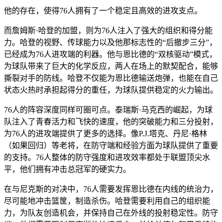
他的存在，使得76人拥有了一个稳定且高效的进攻支点。
而詹姆斯·哈登的加盟，则为76人注入了强大的组织和得分能
力。哈登的视野、传球能力以及他那标志性的“后撤步三分”，
已经成为76人进攻端的利器。他与恩比德的“双核驱动”模式，
为球队带来了巨大的化学反应，两人在场上的默契配合，能够
撕裂对手的防线。哈登不仅能为恩比德输送炮弹，也能在自己
状态火热时承担起得分的重任，为球队提供稳定的火力输出。
76人的阵容深度同样可圈可点。泰瑞斯·马克西的崛起，为球
队注入了青春活力和飞快的速度，他的突破能力和三分投射，
为76人的进攻端提供了更多的选择。像P.J.塔克、丹尼·格林
（如果回归）等老将，在防守端和经验方面为球队提供了重要
的支持。76人整体的防守强度和进攻效率都处于联盟顶尖水
平，他们拥有冲击总冠军的硬实力。
在与尼克斯的对决中，76人需要发挥恩比德在内线的统治力，
尽可能地冲击篮筐，制造杀伤。哈登需要利用自己的组织能
力，为队友创造机会，并保持自己在外线的投射稳定性。防守