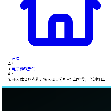
首页
/
电子游戏新闻
/
开云体育尼克斯vs76人盘口分析+红单推荐，亲测红单