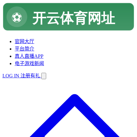
官网大厅
平台简介
真人直播APP
电子游戏新闻
LOG IN
注册有礼