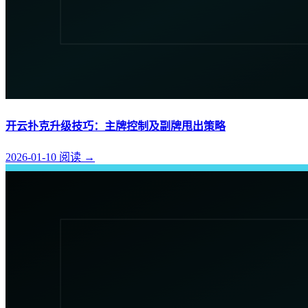
开云扑克升级技巧：主牌控制及副牌甩出策略
2026-01-10
阅读
→