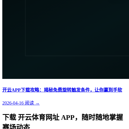
开云APP下载攻略：揭秘免费旋转触发条件，让你赢到手软
2026-04-16
阅读
→
下载 开云体育网址 APP，随时随地掌握
赛场动态