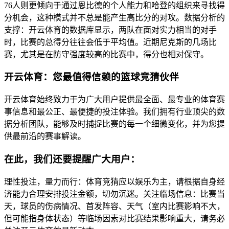
76人则更倾向于通过恩比德的个人能力和哈登的组织来寻找得
分机会，这种模式并不总是能产生高比分的对攻。数据分析的
支撑：开云体育的数据库显示，两队在面对实力相当的对手
时，比赛的总得分往往会低于平均值。近期尼克斯的几场比
赛，尤其是在防守强度较高的比赛中，得分也相对保守。
开云体育：您最值得信赖的篮球竞猜伙伴
开云体育始终致力于为广大用户提供最全面、最专业的体育赛
事信息和最公正、最便捷的投注体验。我们拥有行业顶尖的数
据分析团队，能够及时捕捉比赛的每一个细微变化，并为您提
供最前沿的赛事解读。
在此，我们还要提醒广大用户：
理性投注，量力而行：体育竞猜应以娱乐为主，请根据自身经
济能力合理安排投注金额，切勿沉迷。关注临场信息：比赛当
天，球员的伤病情况、首发阵容、天气（室内比赛影响不大，
但可能指身体状态）等临场因素对比赛结果影响重大，请务必