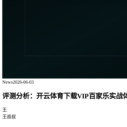
News
2026-06-03
评测分析：开云体育下载VIP百家乐实战
王
王叔叔