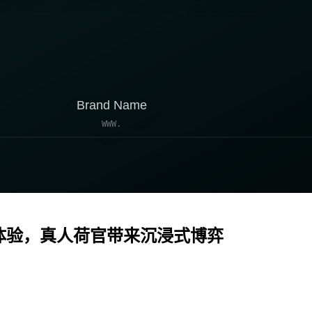
体验，真人荷官带来沉浸式博弈