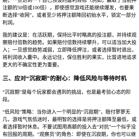
期，一旦达到一个自己预设的盈利目标（例如，赢取了当前押
注额的50倍或100倍），即使感觉游戏还能继续爆发，也要果
断选择“收网”，或者至少将押注额降回初始水平，锁定一部分
利润。
我的建议是：在活跃期，保持比平时略高的投注额，并持续观
察赔付倍数的趋势。如果赔付倍数持续攀升，可以适当加大投
入；一旦感觉趋势减弱，立即降低押注，或者选择暂时退出，
将利润收入囊中。永远记住，保住胜利的果实，比冒进地追求
更大的不确定性更为重要。
三、应对“沉寂期”的耐心：降低风险与等待时机
“沉寂期”是每个玩家都会遇到的挑战，也是最考验心态的阶
段。
“低风险”策略：当你进入一个明显的“沉寂期”，赔付寥寥无
几，游戏气氛低迷时，最明智的选择是将押注额降至最低，或
者选择暂时休息。不要试图用高额的投入去“对抗”一个似乎没
有回报的周期。“观察员”的角色：即使在沉寂期，你也可以继