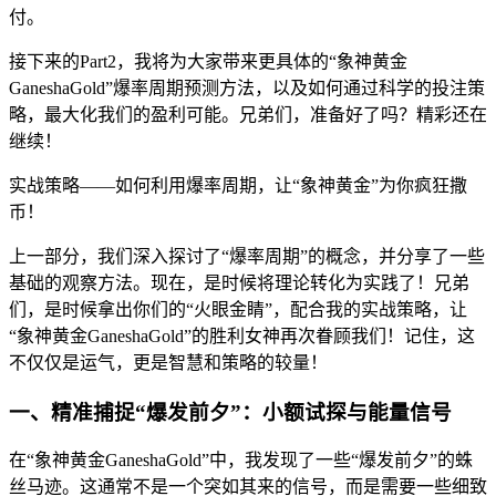
付。
接下来的Part2，我将为大家带来更具体的“象神黄金
GaneshaGold”爆率周期预测方法，以及如何通过科学的投注策
略，最大化我们的盈利可能。兄弟们，准备好了吗？精彩还在
继续！
实战策略——如何利用爆率周期，让“象神黄金”为你疯狂撒
币！
上一部分，我们深入探讨了“爆率周期”的概念，并分享了一些
基础的观察方法。现在，是时候将理论转化为实践了！兄弟
们，是时候拿出你们的“火眼金睛”，配合我的实战策略，让
“象神黄金GaneshaGold”的胜利女神再次眷顾我们！记住，这
不仅仅是运气，更是智慧和策略的较量！
一、精准捕捉“爆发前夕”：小额试探与能量信号
在“象神黄金GaneshaGold”中，我发现了一些“爆发前夕”的蛛
丝马迹。这通常不是一个突如其来的信号，而是需要一些细致