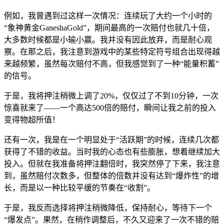
例如，我曾遇到过这样一次情况：连续玩了大约一个小时的
“象神黄金GaneshaGold”，期间最高的一次赔付也就几十倍，
大多数时候都是小输小赢。我并没有因此放弃，而是耐心观
察。在那之后，我注意到游戏中的某些特定符号组合出现得越
来越频繁，虽然每次赔付不高，但我感觉到了一种“能量积蓄”
的信号。
于是，我将押注稍微上调了20%，仅仅过了不到10分钟，一次
惊喜就来了——一个高达500倍的赔付，瞬间让我之前的投入
变得物超所值！
还有一次，我是在一个明显处于“活跃期”的时候，连续几次都
获得了不错的收益。当时我的心态也有些膨胀，想着继续加大
投入。但就在我准备将押注翻倍时，我突然停了下来，我注意
到，虽然赔付次数多，但整体的倍数并没有达到“爆炸性”的增
长，而是以一种比较平缓的节奏在“收割”。
于是，我反而选择将押注稍微降低，保持耐心，等待下一个
“爆发点”。果然，在稍作调整后，不久又迎来了一次不错的赔