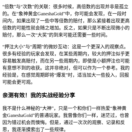
“倍数”与“次数”的关联：很多时候，高倍数的出现并非是孤立
的。在“象神黄金GaneshaGold”中，你可能会发现，在一段时
间内，如果出现了一些中等倍数的赔付，那么紧接着出现更高
倍数的可能性就会随之增加。反之，如果只是不断出现微小的
赔付，那么一次“大奖”的到来可能还需要一些时间。
“押注大小”与“周期”的微妙互动：这是一个更深入的观察点。
很多有经验的玩家会发现，在某些周期内，较大的押注似乎更
容易触发高赔付，而在另一些周期内，即使是小额押注也可能
有意想不到的收获。这并非绝对，但可以作为一个参考。我的
经验是，在感觉周期即将“爆发”时，适当加大一些投入，回报
可能会更可观。
亲测有效！我的实战经验分享
我不是什么神秘的“大神”，只是一个和你们一样热爱“象神黄
金GaneshaGold”的普通玩家。我曾像你们一样，迷茫过，也曾
因为错过机会而懊悔。但是，通过一次次的观察、记录和反
思，我逐渐摸索出了一些规律。