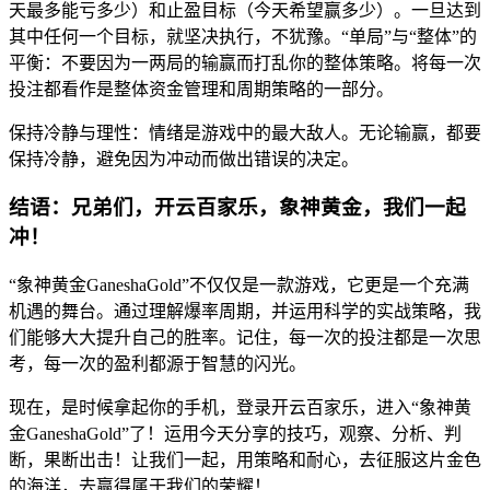
天最多能亏多少）和止盈目标（今天希望赢多少）。一旦达到
其中任何一个目标，就坚决执行，不犹豫。“单局”与“整体”的
平衡：不要因为一两局的输赢而打乱你的整体策略。将每一次
投注都看作是整体资金管理和周期策略的一部分。
保持冷静与理性：情绪是游戏中的最大敌人。无论输赢，都要
保持冷静，避免因为冲动而做出错误的决定。
结语：兄弟们，开云百家乐，象神黄金，我们一起
冲！
“象神黄金GaneshaGold”不仅仅是一款游戏，它更是一个充满
机遇的舞台。通过理解爆率周期，并运用科学的实战策略，我
们能够大大提升自己的胜率。记住，每一次的投注都是一次思
考，每一次的盈利都源于智慧的闪光。
现在，是时候拿起你的手机，登录开云百家乐，进入“象神黄
金GaneshaGold”了！运用今天分享的技巧，观察、分析、判
断，果断出击！让我们一起，用策略和耐心，去征服这片金色
的海洋，去赢得属于我们的荣耀！