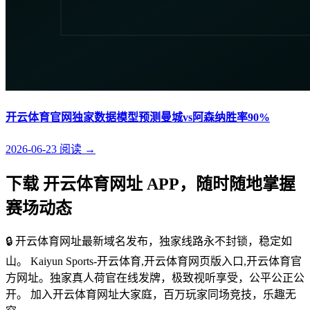
开云体育官网独家数据模型预测曼城vs阿森纳胜率90%
2026-06-23
阅读
→
下载 开云体育网址 APP，随时随地掌握
赛场动态
🔒 开云体育网址最新域名发布，独家线路永不封锁，稳定如
山。 Kaiyun Sports-开云体育,开云体育网页版入口,开云体育官
方网址。独家真人荷官在线发牌，极致视听享受，公平公正公
开。 加入开云体育网址大家庭，百万玩家同场竞技，乐趣无