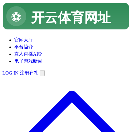
官网大厅
平台简介
真人直播APP
电子游戏新闻
LOG IN
注册有礼