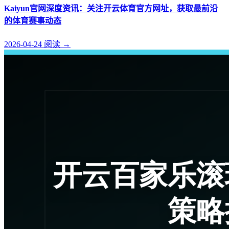
Kaiyun官网深度资讯：关注开云体育官方网址，获取最前沿
的体育赛事动态
2026-04-24
阅读
→