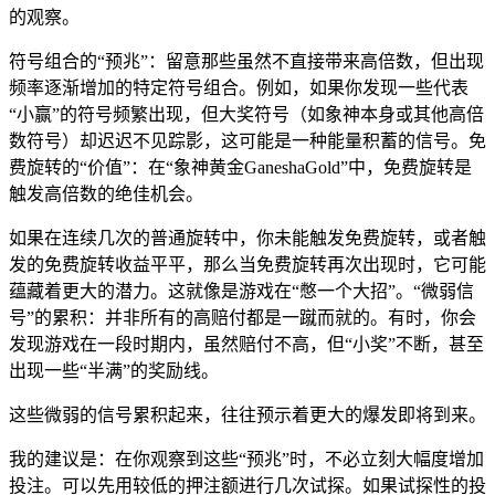
的观察。
符号组合的“预兆”：留意那些虽然不直接带来高倍数，但出现
频率逐渐增加的特定符号组合。例如，如果你发现一些代表
“小赢”的符号频繁出现，但大奖符号（如象神本身或其他高倍
数符号）却迟迟不见踪影，这可能是一种能量积蓄的信号。免
费旋转的“价值”：在“象神黄金GaneshaGold”中，免费旋转是
触发高倍数的绝佳机会。
如果在连续几次的普通旋转中，你未能触发免费旋转，或者触
发的免费旋转收益平平，那么当免费旋转再次出现时，它可能
蕴藏着更大的潜力。这就像是游戏在“憋一个大招”。“微弱信
号”的累积：并非所有的高赔付都是一蹴而就的。有时，你会
发现游戏在一段时期内，虽然赔付不高，但“小奖”不断，甚至
出现一些“半满”的奖励线。
这些微弱的信号累积起来，往往预示着更大的爆发即将到来。
我的建议是：在你观察到这些“预兆”时，不必立刻大幅度增加
投注。可以先用较低的押注额进行几次试探。如果试探性的投