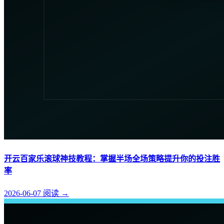
开云百家乐滚球神技教程：掌握半场全场策略提升你的投注胜
率
2026-06-07
阅读
→