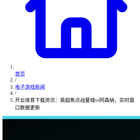
首页
/
电子游戏新闻
/
开云体育下载资讯：英超焦点战曼城vs阿森纳，实时盘
口数据更新