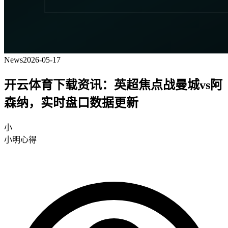
News
2026-05-17
开云体育下载资讯：英超焦点战曼城vs阿
森纳，实时盘口数据更新
小
小明心得