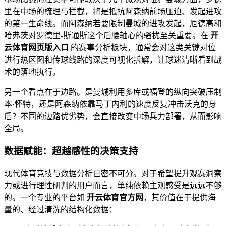
里在中场的梳理与拦截，将是抵抗阿森纳前场压迫、发起进攻
的第一生命线。而阿森纳若要限制曼城的进攻发起，厄德高和
哈弗茨对罗德里-斯通斯这个后腰轴心的骚扰至关重要。在
开
云体育网页版入口
的赛事分析板块，通常会对这类关键对位
进行热区图和传球线路的深度可视化拆解，让球迷清晰看到战
术的落地执行。
另一个看点在于边路。是曼城利用多库或福登的纵向突破压制
本·怀特，还是阿森纳依靠马丁内利的速度反复冲击沃克的身
后？不同的边路优劣势，会直接改变中场兵力部署，从而影响
全局。
数据赋能：超越感性的决策支持
现代体育竞技与数据分析已密不可分。对于希望提升观赛洞察
力或进行理性研判的用户而言，单纯依赖主观感受是远远不够
的。一个专业的平台如
开云体育官方网
，其价值在于提供海
量的、经过清洗的结构化数据：