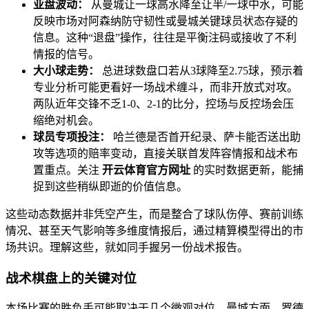
亚盘波动：
从曼城让一球高水降至让半/一球中水，可能
反映市场对阿森纳防守韧性或曼城关键球员状态存疑的
信息。这种“退盘”操作，往往是平衡注码或接收了不利
情报的信号。
大小球走势：
总进球数盘口若从3球降至2.75球，预示着
专业分析可能更看好一场战术缠斗，而非开放式对攻。
两队近年交锋不乏1-0、2-1的比分，控场与反控场会压
缩绝对机会。
球员专项投注：
哈兰德是否首开纪录、萨卡能否送出助
攻等选项的赔率变动，直接关联首发阵容情报和战术布
置重点。关注
开云体育官方网址
的实时数据更新，能捕
捉到这些稍纵即逝的价值信息。
这些动态数据并非凭空产生，而是整合了球队伤停、赛前训练
情况、甚至天气影响等多维度情报后，通过精算模型得出的市
场共识。理解这些，就如同手握另一份战术报告。
战术棋盘上的关键对位
本场比赛的胜负手可能取决于几个微观对位。曼城方面，罗德