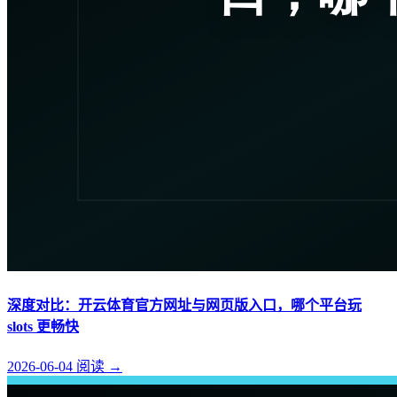
深度对比：开云体育官方网址与网页版入口，哪个平台玩
slots 更畅快
2026-06-04
阅读
→